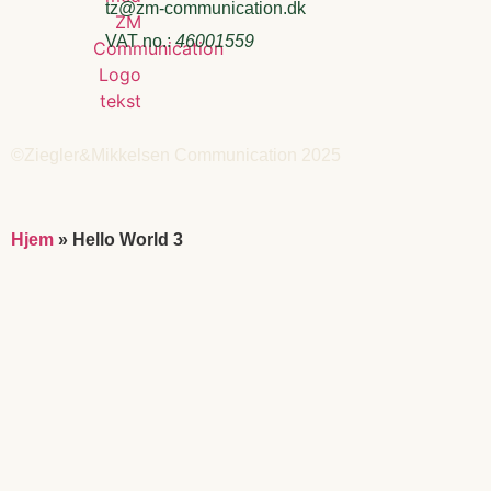
tz@zm-communication.dk
VAT no.:
46001559
©Ziegler&Mikkelsen Communication 2025
Hjem
»
Hello World 3