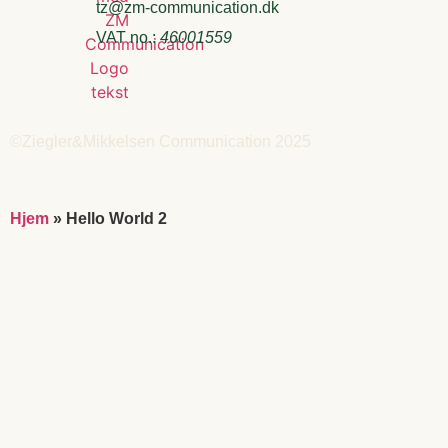
tz@zm-communication.dk
VAT no.:
46001559
©Ziegler&Mikkelsen Communication 2025
Hjem
»
Hello World 2