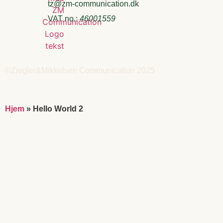
tz@zm-communication.dk
VAT no.:
46001559
©Ziegler&Mikkelsen Communication 2025
Hjem
»
Hello World 2